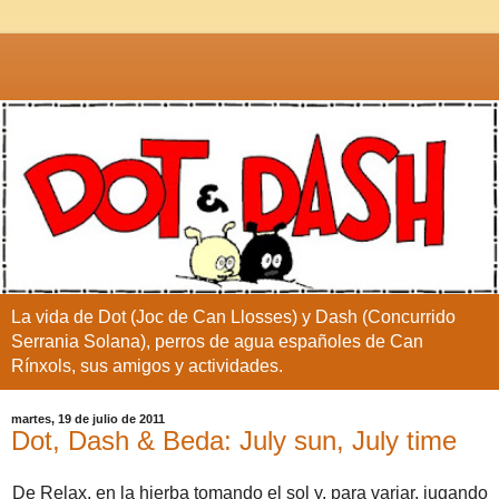
La vida de Dot (Joc de Can Llosses) y Dash (Concurrido
Serrania Solana), perros de agua españoles de Can
Rínxols, sus amigos y actividades.
martes, 19 de julio de 2011
Dot, Dash & Beda: July sun, July time
De Relax, en la hierba tomando el sol y, para variar, jugando