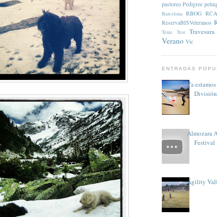
pastoreo
Pedigree
peluq
RBOG
RCA
Barcelona
ReservaBISVeteranos
Travesura
Tenis
Test
Verano
Vic
ENTRADAS POPU
Ya estamos
División
Almozara A
Festival
Agility Val