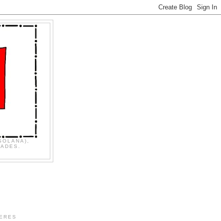
SOLANA),
DADES.
TERES