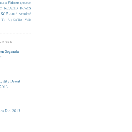
Pirineo
ueria
Quedada
RCACIB
C
RCACS
RSCE
Salud
Standard
TV
Up-On-The
Valls
LARES
 en Segunda
!!
gility Desert
 2013
les Dic. 2013