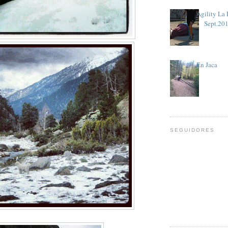
Agility La
Sept.20
En Jaca
SEGUIDORES