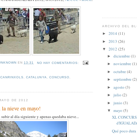
ARCHIVO DEL B
2014
(11)
►
2013
(26)
►
2012
(25)
▼
diciembre
(1)
►
noviembre
(1)
UNKNOWN
EN
13:31
NO HAY COMENTARIOS:
►
octubre
(4)
►
,
CANRINXOLS
,
CATALUNYA
,
CONCURSO
,
septiembre
(2)
►
agosto
(3)
►
julio
(2)
►
MAYO DE 2012
junio
(3)
►
 la nieve en mayo!
mayo
(5)
▼
subir al día siguiente y apenas quedaba nieve...
XL CONCURS
d'IGUALAD
Qué poco dura 