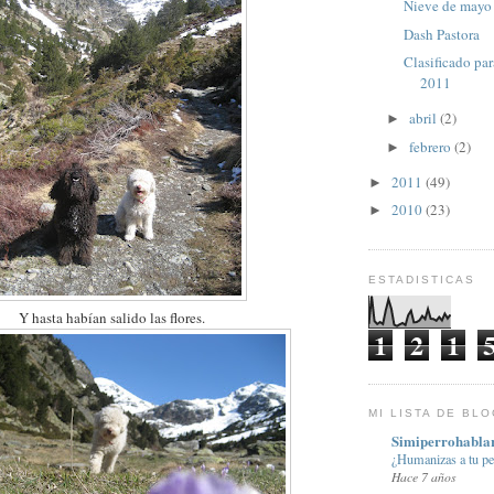
Nieve de mayo
Dash Pastora
Clasificado pa
2011
abril
(2)
►
febrero
(2)
►
2011
(49)
►
2010
(23)
►
ESTADISTICAS
Y hasta habían salido las flores.
1
2
1
MI LISTA DE BL
Simiperrohabla
¿Humanizas a tu pe
Hace 7 años