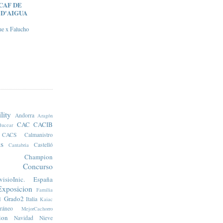
CAF DE
 D'AIGUA
ue x Falucho
lity
Andorra
Aragón
CAC
CACIB
Bucear
CACS
Calmanistro
s
Castelló
Cantabria
Champion
Concurso
visioInic.
España
Exposicion
Familia
Grado2
1
Italia
Kaiac
rráneo
MejorCachorro
ion
Navidad
Nieve