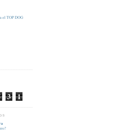
ra el TOP DOG
5
3
1
OGS
ra
rro?