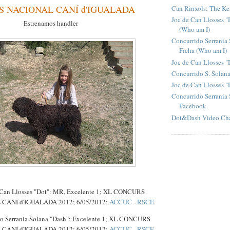
 NACIONAL CANÍ d'IGUALADA
Can Rinxols: The Ke
Joc de Can Llosses "
Estrenamos handler
(Who am I)
Concurrido Serrania 
Ficha (Who am I)
Joc de Can Llosses "
Concurrido S. Solan
Joc de Can Llosses 
Concurrido Serrania 
Facebook
Dot&Dash Video Ch
 Can Llosses "Dot": MR, Excelente 1; XL CONCURS
CANÍ d'IGUALADA 2012; 6/05/2012;
ACCUC
-
RSCE
.
o Serrania Solana "Dash":
Excelente 1; XL CONCURS
CANÍ d'IGUALADA 2012; 6/05/2012;
ACCUC
-
RSCE
.