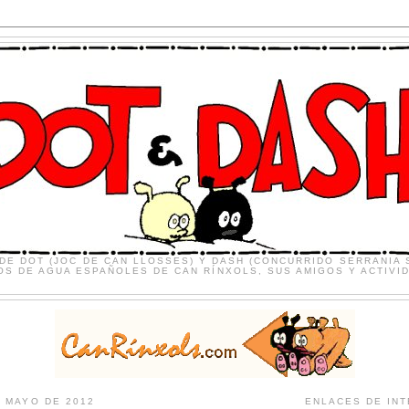
 DE DOT (JOC DE CAN LLOSSES) Y DASH (CONCURRIDO SERRANIA 
S DE AGUA ESPAÑOLES DE CAN RÍNXOLS, SUS AMIGOS Y ACTIVI
E MAYO DE 2012
ENLACES DE IN