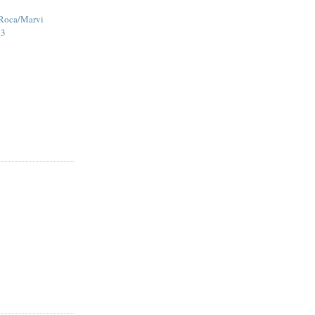
 Roca/Marvi
13