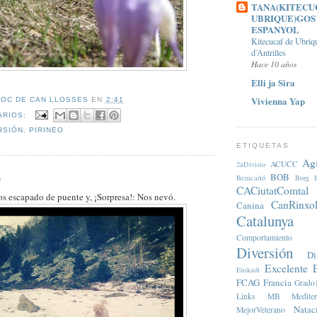
TANA(KITECU
UBRIQUE)GOS
ESPANYOL
Kitecucaf de Ubriq
d'Antrilles
Hace 10 años
Elli ja Sira
Vivienna Yap
JOC DE CAN LLOSSES
EN
2:41
ARIOS:
RSIÓN
,
PIRINEO
ETIQUETAS
Agi
ACUCC
2aDivisio
o
BOB
Benicarló
Borg
CACiutatComtal
s escapado de puente y, ¡Sorpresa!: Nos nevó.
CanRinxol
Canina
Catalunya
Comportamiento
Diversión
Di
Excelente
Euskadi
FCAG
Francia
Grado
Links
MB
Medite
Natac
MejorVeterano