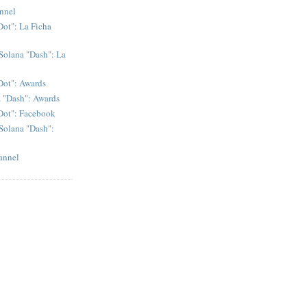
nnel
Dot": La Ficha
Solana "Dash": La
Dot": Awards
a "Dash": Awards
"Dot": Facebook
Solana "Dash":
annel