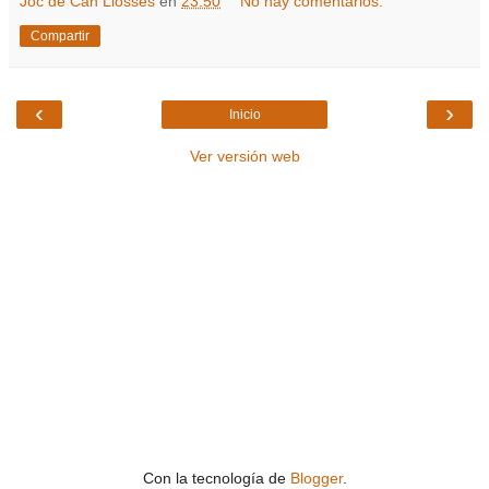
Joc de Can Llosses
en
23:50
No hay comentarios:
Compartir
‹
›
Inicio
Ver versión web
Con la tecnología de
Blogger
.