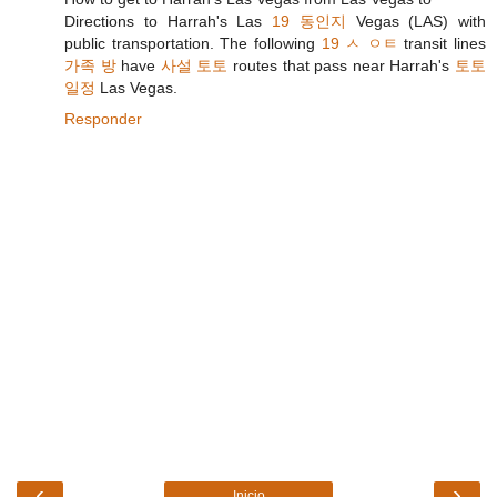
Directions to Harrah's Las
19 동인지
Vegas (LAS) with
public transportation. The following
19 ㅅ ㅇㅌ
transit lines
가족 방
have
사설 토토
routes that pass near Harrah's
토토
일정
Las Vegas.
Responder
‹
›
Inicio