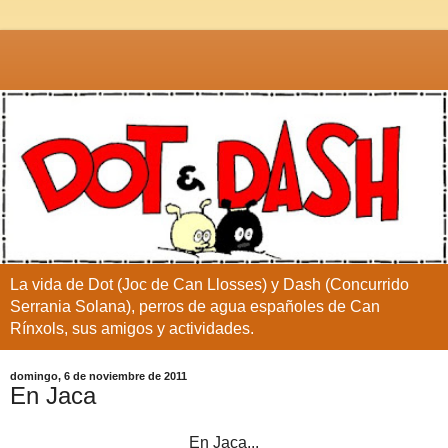
La vida de Dot (Joc de Can Llosses) y Dash (Concurrido
Serrania Solana), perros de agua españoles de Can
Rínxols, sus amigos y actividades.
domingo, 6 de noviembre de 2011
En Jaca
En Jaca...