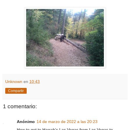
Unknown
en
10:43
Compartir
1 comentario:
Anónimo
14 de marzo de 2022 a las 20:23
How to get to Harrah's Las Vegas from Las Vegas to