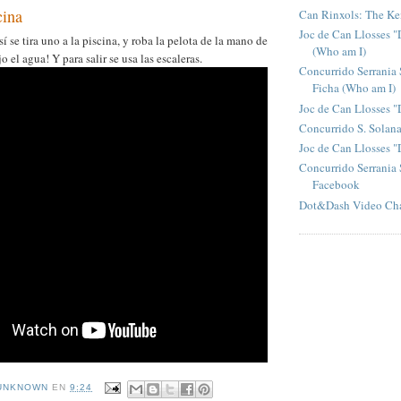
cina
Can Rinxols: The Ke
Joc de Can Llosses "
 se tira uno a la piscina, y roba la pelota de la mano de
(Who am I)
o el agua! Y para salir se usa las escaleras.
Concurrido Serrania 
Ficha (Who am I)
Joc de Can Llosses "
Concurrido S. Solan
Joc de Can Llosses 
Concurrido Serrania 
Facebook
Dot&Dash Video Ch
UNKNOWN
EN
9:24