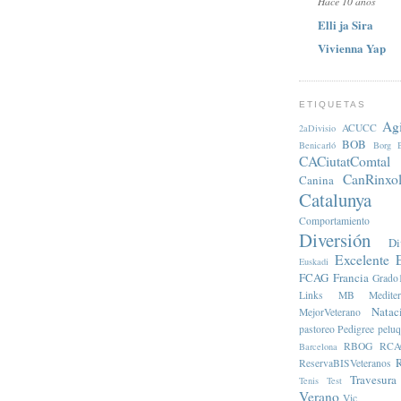
Hace 10 años
Elli ja Sira
Vivienna Yap
ETIQUETAS
Agi
ACUCC
2aDivisio
BOB
Benicarló
Borg
CACiutatComtal
CanRinxol
Canina
Catalunya
Comportamiento
Diversión
Di
Excelente
Euskadi
FCAG
Francia
Grado
Links
MB
Medite
Natac
MejorVeterano
pastoreo
Pedigree
peluq
RBOG
RCA
Barcelona
ReservaBISVeteranos
Travesura
Tenis
Test
Verano
Vic