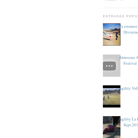
ENTRADAS POPU
Ya estamos
División
Almozara A
Festival
Agility Val
Agility La
Sept.20