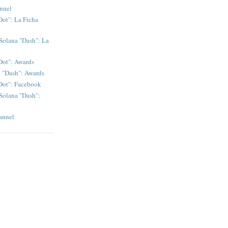
nnel
Dot": La Ficha
Solana "Dash": La
Dot": Awards
a "Dash": Awards
"Dot": Facebook
Solana "Dash":
annel