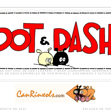
 DE DOT (JOC DE CAN LLOSSES) Y DASH (CONCURRIDO SERRANIA 
S DE AGUA ESPAÑOLES DE CAN RÍNXOLS, SUS AMIGOS Y ACTIVI
AGOSTO DE 2011
ENLACES DE IN