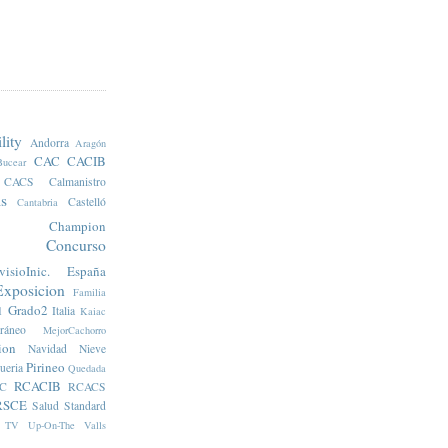
lity
Andorra
Aragón
CAC
CACIB
Bucear
CACS
Calmanistro
s
Castelló
Cantabria
Champion
Concurso
visioInic.
España
Exposicion
Familia
Grado2
1
Italia
Kaiac
rráneo
MejorCachorro
ion
Navidad
Nieve
Pirineo
ueria
Quedada
RCACIB
C
RCACS
RSCE
Salud
Standard
TV
Up-On-The
Valls