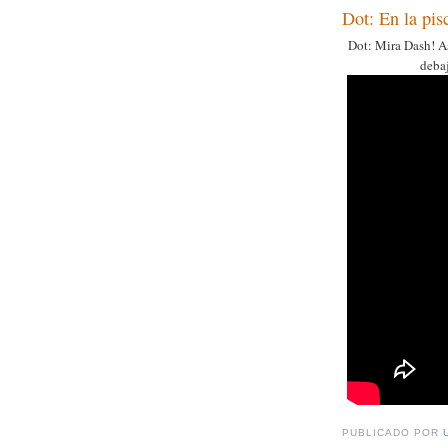
Dot: En la pis
Dot: Mira Dash! Así
debaj
PUBLICADO POR