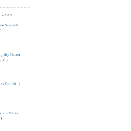
LARES
 en Segunda
!!
gility Desert
 2013
les Dic. 2013
 Roca/Marvi
13