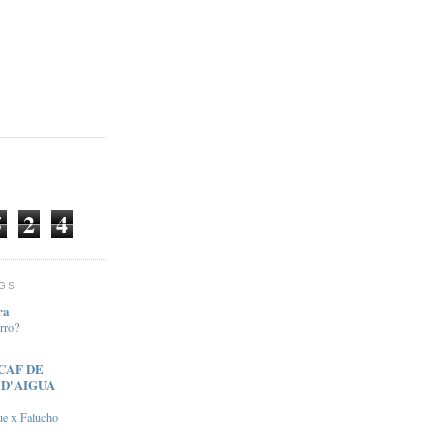
5
2
4
OGS
ra
rro?
CAF DE
 D'AIGUA
ue x Falucho