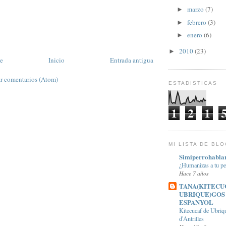
marzo
(7)
►
febrero
(3)
►
enero
(6)
►
2010
(23)
►
te
Inicio
Entrada antigua
r comentarios (Atom)
ESTADISTICAS
1
2
1
MI LISTA DE BL
Simiperrohabla
¿Humanizas a tu pe
Hace 7 años
TANA(KITECU
UBRIQUE)GOS
ESPANYOL
Kitecucaf de Ubriq
d'Antrilles