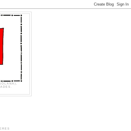
SOLANA),
DADES.
TERES