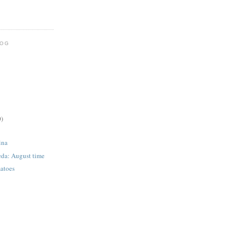
LOG
0)
ina
eda: August time
matoes