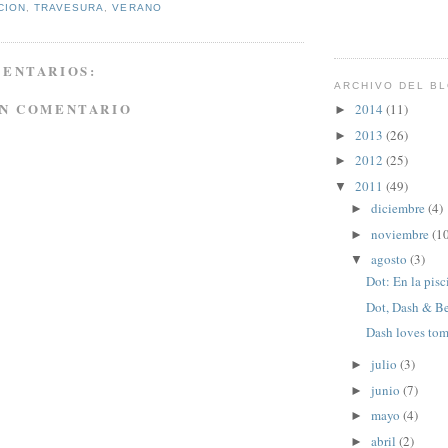
CION
,
TRAVESURA
,
VERANO
MENTARIOS:
ARCHIVO DEL B
UN COMENTARIO
2014
(11)
►
2013
(26)
►
2012
(25)
►
2011
(49)
▼
diciembre
(4)
►
noviembre
(1
►
agosto
(3)
▼
Dot: En la pisc
Dot, Dash & B
Dash loves to
julio
(3)
►
junio
(7)
►
mayo
(4)
►
abril
(2)
►